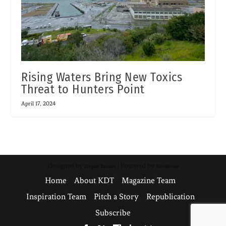
Rising Waters Bring New Toxics
Threat to Hunters Point
April 17, 2024
Designed by
| Powered by
Elegant Themes
WordPress
Home
About KDT
Magazine Team
Inspiration Team
Pitch a Story
Republication
Subscribe